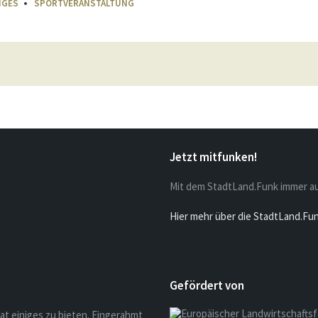
IGES
SPORTVERANSTALTUNG
Jetzt mitfunken!
Mit dem StadtLand.Funk immer a
Hier mehr über die StadtLand.Fu
Gefördert von
at einiges zu bieten. Eingerahmt