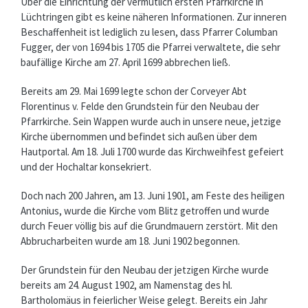
Über die Einrichtung der vermutlich ersten Pfarrkirche in
Lüchtringen gibt es keine näheren Informationen. Zur inneren
Beschaffenheit ist lediglich zu lesen, dass Pfarrer Columban
Fugger, der von 1694 bis 1705 die Pfarrei verwaltete, die sehr
baufällige Kirche am 27. April 1699 abbrechen ließ.
Bereits am 29. Mai 1699 legte schon der Corveyer Abt
Florentinus v. Felde den Grundstein für den Neubau der
Pfarrkirche. Sein Wappen wurde auch in unsere neue, jetzige
Kirche übernommen und befindet sich außen über dem
Hautportal. Am 18. Juli 1700 wurde das Kirchweihfest gefeiert
und der Hochaltar konsekriert.
Doch nach 200 Jahren, am 13. Juni 1901, am Feste des heiligen
Antonius, wurde die Kirche vom Blitz getroffen und wurde
durch Feuer völlig bis auf die Grundmauern zerstört. Mit den
Abbrucharbeiten wurde am 18. Juni 1902 begonnen.
Der Grundstein für den Neubau der jetzigen Kirche wurde
bereits am 24. August 1902, am Namenstag des hl.
Bartholomäus in feierlicher Weise gelegt. Bereits ein Jahr