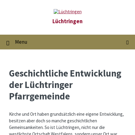
S
S
S
k
k
k
i
i
i
p
p
p
Lüchtringen
t
t
t
o
o
o
c
m
f
o
a
o
Menu
n
i
o
t
n
t
e
n
e
n
a
r
t
v
i
Geschichtliche Entwicklung
g
a
der Lüchtringer
t
i
Pfarrgemeinde
o
n
Kirche und Ort haben grundsätzlich eine eigene Entwicklung,
besitzen aber doch so manche geschichtlichen
Gemeinsamkeiten. So ist Lüchtringen, nicht nur die
westlichste Ortschaft Westfalens, sondern unser Ort war