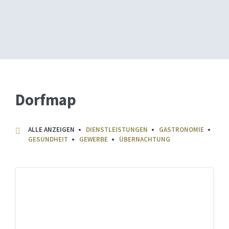
Dorfmap
ALLE ANZEIGEN
DIENSTLEISTUNGEN
GASTRONOMIE
GESUNDHEIT
GEWERBE
ÜBERNACHTUNG
A
l
e
x
a