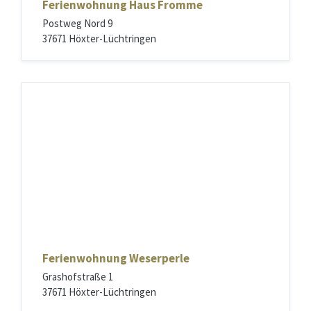
Ferienwohnung Haus Fromme
n
g
Postweg Nord 9
H
37671 Höxter-Lüchtringen
a
u
s
F
F
e
r
r
o
i
m
e
m
n
e
w
o
h
n
u
Ferienwohnung Weserperle
n
g
Grashofstraße 1
W
37671 Höxter-Lüchtringen
e