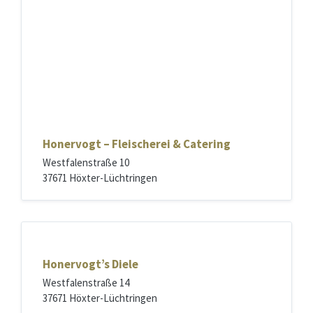
n
e
r
v
o
g
t
-
F
Honervogt – Fleischerei & Catering
l
e
Westfalenstraße 10
i
37671 Höxter-Lüchtringen
s
c
h
e
r
Honervogt’s Diele
e
i
Westfalenstraße 14
&
37671 Höxter-Lüchtringen
C