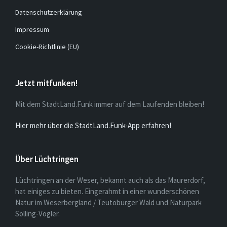
e
u
Datenschutzerklärung
n
v
i
Impressum
n
a
Cookie-Richtlinie (EU)
u
m
Jetzt mitfunken!
m
e
Mit dem StadtLand.Funk immer auf dem Laufenden bleiben!
r
Hier mehr über die StadtLand.Funk-App erfahren!
i
e
Über Lüchtringen
r
Lüchtringen an der Weser, bekannt auch als das Maurerdorf,
u
hat einiges zu bieten. Eingerahmt in einer wunderschönen
Natur im Weserbergland / Teutoburger Wald und Naturpark
n
Solling-Vogler.