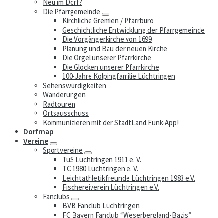
Neu im Dorf?
Die Pfarrgemeinde
Kirchliche Gremien / Pfarrbüro
Geschichtliche Entwicklung der Pfarrgemeinde
Die Vorgängerkirche von 1699
Planung und Bau der neuen Kirche
Die Orgel unserer Pfarrkirche
Die Glocken unserer Pfarrkirche
100-Jahre Kolpingfamilie Lüchtringen
Sehenswürdigkeiten
Wanderungen
Radtouren
Ortsausschuss
Kommunizieren mit der StadtLand.Funk-App!
Dorfmap
Vereine
Sportvereine
TuS Lüchtringen 1911 e. V.
TC 1980 Lüchtringen e. V.
Leichtathletikfreunde Lüchtringen 1983 e.V.
Fischereiverein Lüchtringen e.V.
Fanclubs
BVB Fanclub Lüchtringen
FC Bayern Fanclub “Weserbergland-Bazis”