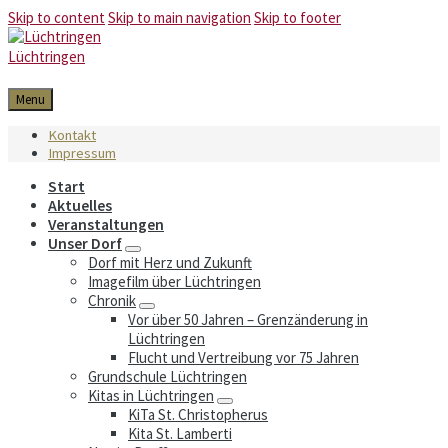
Skip to content
Skip to main navigation
Skip to footer
Lüchtringen
Menu
Kontakt
Impressum
Start
Aktuelles
Veranstaltungen
Unser Dorf
Dorf mit Herz und Zukunft
Imagefilm über Lüchtringen
Chronik
Vor über 50 Jahren – Grenzänderung in
Lüchtringen
Flucht und Vertreibung vor 75 Jahren
Grundschule Lüchtringen
Kitas in Lüchtringen
KiTa St. Christopherus
Kita St. Lamberti