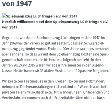
von 1947
Herzlich willkommen bei dem Spiel­manns­zug Lüchtringen e.V.
von 1947
Gegründet wurde der Spiel­manns­zug Lüch­trin­gen im Jahr 1947. Im
Jahr 1969 war der Verein so gut aufgestellt, dass ein Schüler­spiel­
manns­zug gegrün­det wurde. Ende der 90er Jahre wurde es personell
aber sehr eng, so dass wir mit dem Spiel­mannszug Höxter eine Spiel­
ge­mein­schaft bildeten, die bis heute erfolgrech besteht. In den
Jahren 2012 und 2015 waren wir sogar Kreismeister in der Jugend­
klasse. Heute haben wir 35 aktive Musiker und 110 passive Mit­glieder.
Wir gestalten Festumzüge in den Kreisen Höxter und Holzminden,
nehmen an Dorf­ver­anstal­tun­gen teil und sind auf Wunsch auch bei
pri­vaten Feiern musikalisch aktiv. Mit Wan­de­rungen, Grill­abenden und
Vereins­fahrten kommen auch die Frei­zeit­aktivitäten nicht zu kurz.