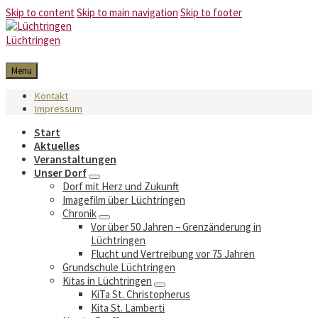
Skip to content
Skip to main navigation
Skip to footer
Lüchtringen
Menu
Kontakt
Impressum
Start
Aktuelles
Veranstaltungen
Unser Dorf
Dorf mit Herz und Zukunft
Imagefilm über Lüchtringen
Chronik
Vor über 50 Jahren – Grenzänderung in
Lüchtringen
Flucht und Vertreibung vor 75 Jahren
Grundschule Lüchtringen
Kitas in Lüchtringen
KiTa St. Christopherus
Kita St. Lamberti