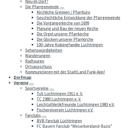
Neu im Dorf?
Die Pfarrgemeinde
Kirchliche Gremien / Pfarrbüro
Geschichtliche Entwicklung der Pfarrgemeinde
Die Vorgängerkirche von 1699
Planung und Bau der neuen Kirche
Die Orgel unserer Pfarrkirche
Die Glocken unserer Pfarrkirche
100-Jahre Kolpingfamilie Lüchtringen
Sehenswürdigkeiten
Wanderungen
Radtouren
Ortsausschuss
Kommunizieren mit der StadtLand.Funk-App!
Dorfmap
Vereine
Sportvereine
TuS Lüchtringen 1911 e. V.
TC 1980 Lüchtringen e. V.
Leichtathletikfreunde Lüchtringen 1983 e.V.
Fischereiverein Lüchtringen e.V.
Fanclubs
BVB Fanclub Lüchtringen
FC Bayern Fanclub “Weserbergland-Bazis”