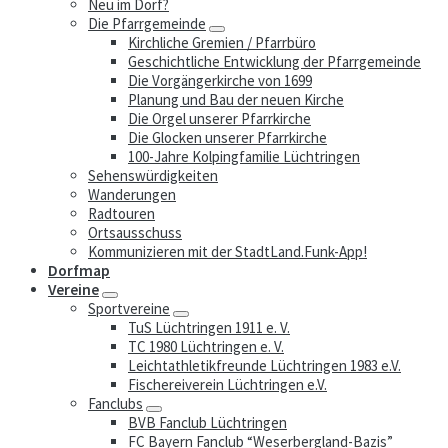
Neu im Dorf?
Die Pfarrgemeinde
Kirchliche Gremien / Pfarrbüro
Geschichtliche Entwicklung der Pfarrgemeinde
Die Vorgängerkirche von 1699
Planung und Bau der neuen Kirche
Die Orgel unserer Pfarrkirche
Die Glocken unserer Pfarrkirche
100-Jahre Kolpingfamilie Lüchtringen
Sehenswürdigkeiten
Wanderungen
Radtouren
Ortsausschuss
Kommunizieren mit der StadtLand.Funk-App!
Dorfmap
Vereine
Sportvereine
TuS Lüchtringen 1911 e. V.
TC 1980 Lüchtringen e. V.
Leichtathletikfreunde Lüchtringen 1983 e.V.
Fischereiverein Lüchtringen e.V.
Fanclubs
BVB Fanclub Lüchtringen
FC Bayern Fanclub “Weserbergland-Bazis”