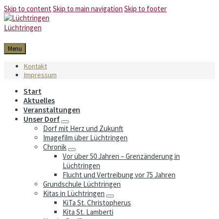
Skip to content
Skip to main navigation
Skip to footer
Lüchtringen
Menu
Kontakt
Impressum
Start
Aktuelles
Veranstaltungen
Unser Dorf
Dorf mit Herz und Zukunft
Imagefilm über Lüchtringen
Chronik
Vor über 50 Jahren – Grenzänderung in
Lüchtringen
Flucht und Vertreibung vor 75 Jahren
Grundschule Lüchtringen
Kitas in Lüchtringen
KiTa St. Christopherus
Kita St. Lamberti