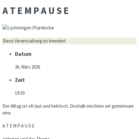
A T E M P A U S E
Diese Veranstaltung ist beendet
Datum
26. März 2026
Zeit
19:30
Der Alltag ist oft laut und hektisch. Deshalb möchten wir gemeinsam
eine
A T E M P A U S E
einlegen und das Thema