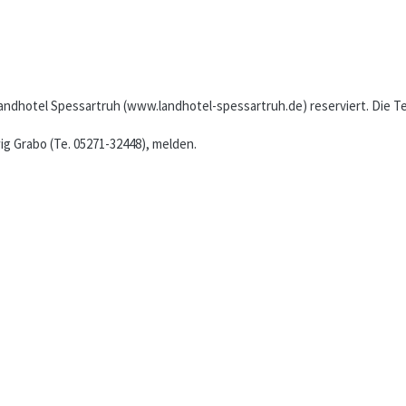
andhotel Spessartruh (www.landhotel-spessartruh.de) reserviert. Die Te
g Grabo (Te. 05271-32448), melden.