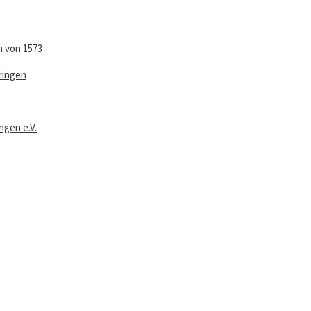
n von 1573
ringen
ngen e.V.