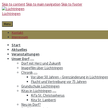
Skip to content
Skip to main navigation
Skip to footer
Lüchtringen
Menu
Kontakt
Impressum
Start
Aktuelles
Veranstaltungen
Unser Dorf
Dorf mit Herz und Zukunft
Imagefilm über Lüchtringen
Chronik
Vor über 50 Jahren – Grenzänderung in Lüchtringen
Flucht und Vertreibung vor 75 Jahren
Grundschule Lüchtringen
Kitas in Lüchtringen
KiTa St. Christopherus
Kita St. Lamberti
Neu im Dorf?