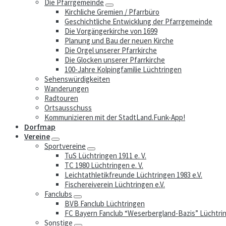
Die Pfarrgemeinde
Kirchliche Gremien / Pfarrbüro
Geschichtliche Entwicklung der Pfarrgemeinde
Die Vorgängerkirche von 1699
Planung und Bau der neuen Kirche
Die Orgel unserer Pfarrkirche
Die Glocken unserer Pfarrkirche
100-Jahre Kolpingfamilie Lüchtringen
Sehenswürdigkeiten
Wanderungen
Radtouren
Ortsausschuss
Kommunizieren mit der StadtLand.Funk-App!
Dorfmap
Vereine
Sportvereine
TuS Lüchtringen 1911 e. V.
TC 1980 Lüchtringen e. V.
Leichtathletikfreunde Lüchtringen 1983 e.V.
Fischereiverein Lüchtringen e.V.
Fanclubs
BVB Fanclub Lüchtringen
FC Bayern Fanclub “Weserbergland-Bazis” Lüchtri
Sonstige