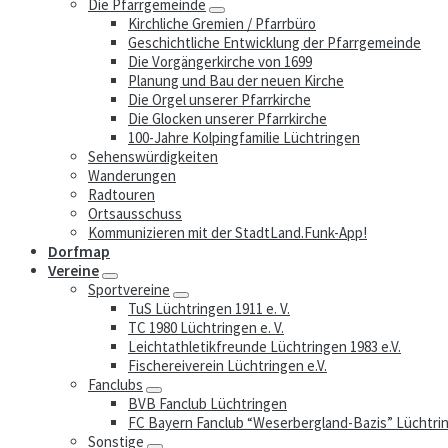
Die Pfarrgemeinde
Kirchliche Gremien / Pfarrbüro
Geschichtliche Entwicklung der Pfarrgemeinde
Die Vorgängerkirche von 1699
Planung und Bau der neuen Kirche
Die Orgel unserer Pfarrkirche
Die Glocken unserer Pfarrkirche
100-Jahre Kolpingfamilie Lüchtringen
Sehenswürdigkeiten
Wanderungen
Radtouren
Ortsausschuss
Kommunizieren mit der StadtLand.Funk-App!
Dorfmap
Vereine
Sportvereine
TuS Lüchtringen 1911 e. V.
TC 1980 Lüchtringen e. V.
Leichtathletikfreunde Lüchtringen 1983 e.V.
Fischereiverein Lüchtringen e.V.
Fanclubs
BVB Fanclub Lüchtringen
FC Bayern Fanclub “Weserbergland-Bazis” Lüchtri
Sonstige