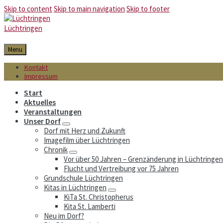
Skip to content
Skip to main navigation
Skip to footer
Lüchtringen
Menu
Kontakt
Impressum
Start
Aktuelles
Veranstaltungen
Unser Dorf
Dorf mit Herz und Zukunft
Imagefilm über Lüchtringen
Chronik
Vor über 50 Jahren – Grenzänderung in Lüchtringen
Flucht und Vertreibung vor 75 Jahren
Grundschule Lüchtringen
Kitas in Lüchtringen
KiTa St. Christopherus
Kita St. Lamberti
Neu im Dorf?