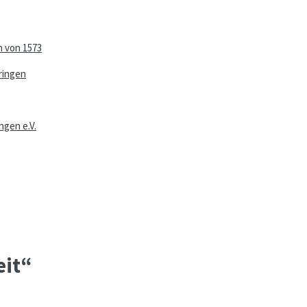
n von 1573
ringen
ngen e.V.
eit“