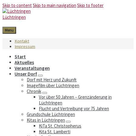
Skip to content
Skip to main navigation
Skip to footer
Lüchtringen
Menu
Kontakt
Impressum
Start
Aktuelles
Veranstaltungen
Unser Dorf
Dorf mit Herz und Zukunft
Imagefilm über Lüchtringen
Chronik
Vor über 50 Jahren – Grenzänderung in
Lüchtringen
Flucht und Vertreibung vor 75 Jahren
Grundschule Lüchtringen
Kitas in Lüchtringen
KiTa St. Christopherus
Kita St. Lamberti