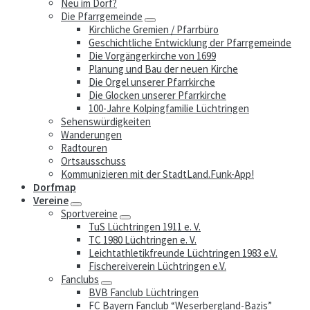
Neu im Dorf?
Die Pfarrgemeinde
Kirchliche Gremien / Pfarrbüro
Geschichtliche Entwicklung der Pfarrgemeinde
Die Vorgängerkirche von 1699
Planung und Bau der neuen Kirche
Die Orgel unserer Pfarrkirche
Die Glocken unserer Pfarrkirche
100-Jahre Kolpingfamilie Lüchtringen
Sehenswürdigkeiten
Wanderungen
Radtouren
Ortsausschuss
Kommunizieren mit der StadtLand.Funk-App!
Dorfmap
Vereine
Sportvereine
TuS Lüchtringen 1911 e. V.
TC 1980 Lüchtringen e. V.
Leichtathletikfreunde Lüchtringen 1983 e.V.
Fischereiverein Lüchtringen e.V.
Fanclubs
BVB Fanclub Lüchtringen
FC Bayern Fanclub “Weserbergland-Bazis”