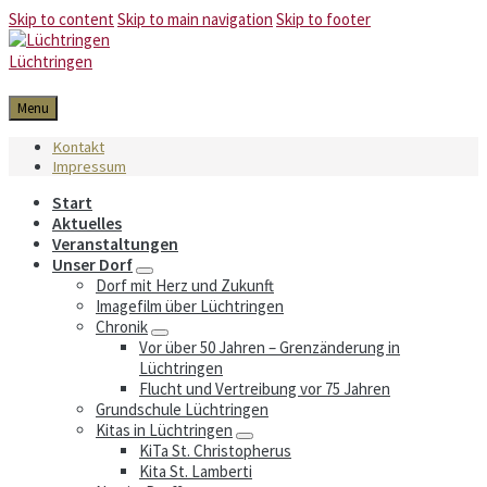
Skip to content
Skip to main navigation
Skip to footer
Lüchtringen
Menu
Kontakt
Impressum
Start
Aktuelles
Veranstaltungen
Unser Dorf
Dorf mit Herz und Zukunft
Imagefilm über Lüchtringen
Chronik
Vor über 50 Jahren – Grenzänderung in
Lüchtringen
Flucht und Vertreibung vor 75 Jahren
Grundschule Lüchtringen
Kitas in Lüchtringen
KiTa St. Christopherus
Kita St. Lamberti