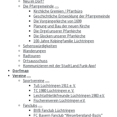
Neu im Dorf?
Die Pfarrgemeinde
Kirchliche Gremien / Pfarrbüro
Geschichtliche Entwicklung der Pfarrgemeinde
Die Vorgängerkirche von 1699
Planung und Bau der neuen Kirche
Die Orgel unserer Pfarrkirche
Die Glocken unserer Pfarrkirche
100-Jahre Kolpingfamilie Lüchtringen
Sehenswürdigkeiten
Wanderungen
Radtouren
Ortsausschuss
Kommunizieren mit der StadtLand.Funk-App!
Dorfmap
Vereine
Sportvereine
TuS Lüchtringen 1911 e. V.
TC 1980 Lüchtringen e. V.
Leichtathletikfreunde Lüchtringen 1983 e.V.
Fischereiverein Lüchtringen e.V.
Fanclubs
BVB Fanclub Lüchtringen
FC Bayern Fanclub “Weserbergland-Bazis”