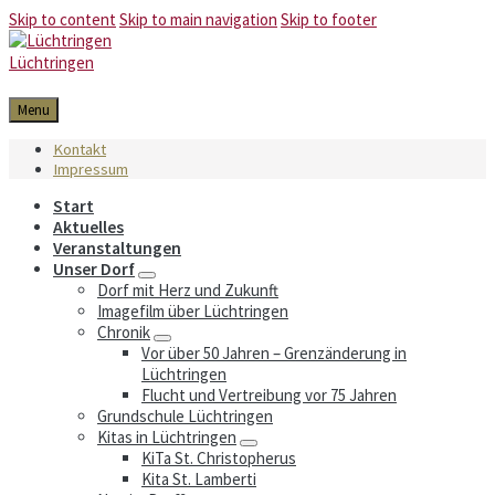
Skip to content
Skip to main navigation
Skip to footer
Lüchtringen
Menu
Kontakt
Impressum
Start
Aktuelles
Veranstaltungen
Unser Dorf
Dorf mit Herz und Zukunft
Imagefilm über Lüchtringen
Chronik
Vor über 50 Jahren – Grenzänderung in
Lüchtringen
Flucht und Vertreibung vor 75 Jahren
Grundschule Lüchtringen
Kitas in Lüchtringen
KiTa St. Christopherus
Kita St. Lamberti