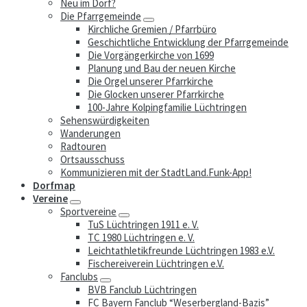
Neu im Dorf?
Die Pfarrgemeinde
Kirchliche Gremien / Pfarrbüro
Geschichtliche Entwicklung der Pfarrgemeinde
Die Vorgängerkirche von 1699
Planung und Bau der neuen Kirche
Die Orgel unserer Pfarrkirche
Die Glocken unserer Pfarrkirche
100-Jahre Kolpingfamilie Lüchtringen
Sehenswürdigkeiten
Wanderungen
Radtouren
Ortsausschuss
Kommunizieren mit der StadtLand.Funk-App!
Dorfmap
Vereine
Sportvereine
TuS Lüchtringen 1911 e. V.
TC 1980 Lüchtringen e. V.
Leichtathletikfreunde Lüchtringen 1983 e.V.
Fischereiverein Lüchtringen e.V.
Fanclubs
BVB Fanclub Lüchtringen
FC Bayern Fanclub “Weserbergland-Bazis”