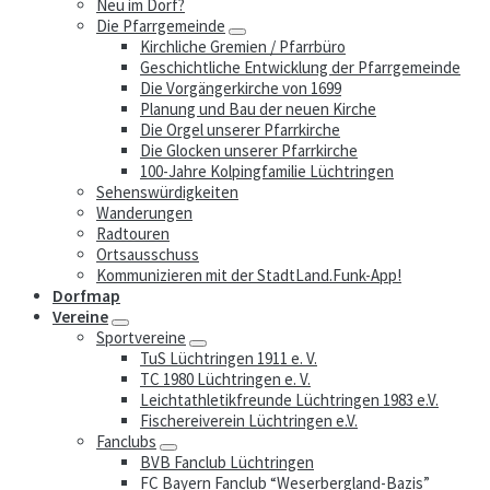
Neu im Dorf?
Die Pfarrgemeinde
Kirchliche Gremien / Pfarrbüro
Geschichtliche Entwicklung der Pfarrgemeinde
Die Vorgängerkirche von 1699
Planung und Bau der neuen Kirche
Die Orgel unserer Pfarrkirche
Die Glocken unserer Pfarrkirche
100-Jahre Kolpingfamilie Lüchtringen
Sehenswürdigkeiten
Wanderungen
Radtouren
Ortsausschuss
Kommunizieren mit der StadtLand.Funk-App!
Dorfmap
Vereine
Sportvereine
TuS Lüchtringen 1911 e. V.
TC 1980 Lüchtringen e. V.
Leichtathletikfreunde Lüchtringen 1983 e.V.
Fischereiverein Lüchtringen e.V.
Fanclubs
BVB Fanclub Lüchtringen
FC Bayern Fanclub “Weserbergland-Bazis”