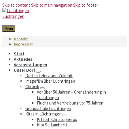
Skip to content
Skip to main navigation
Skip to footer
Lüchtringen
Menu
Kontakt
Impressum
Start
Aktuelles
Veranstaltungen
Unser Dorf
Dorf mit Herz und Zukunft
Imagefilm über Lüchtringen
Chronik
Vor über 50 Jahren – Grenzänderung in
Lüchtringen
Flucht und Vertreibung vor 75 Jahren
Grundschule Lüchtringen
Kitas in Lüchtringen
KiTa St. Christopherus
Kita St. Lamberti