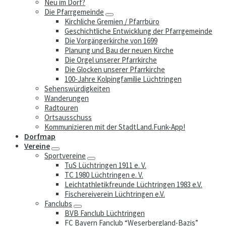
Neu im Dorf?
Die Pfarrgemeinde
Kirchliche Gremien / Pfarrbüro
Geschichtliche Entwicklung der Pfarrgemeinde
Die Vorgängerkirche von 1699
Planung und Bau der neuen Kirche
Die Orgel unserer Pfarrkirche
Die Glocken unserer Pfarrkirche
100-Jahre Kolpingfamilie Lüchtringen
Sehenswürdigkeiten
Wanderungen
Radtouren
Ortsausschuss
Kommunizieren mit der StadtLand.Funk-App!
Dorfmap
Vereine
Sportvereine
TuS Lüchtringen 1911 e. V.
TC 1980 Lüchtringen e. V.
Leichtathletikfreunde Lüchtringen 1983 e.V.
Fischereiverein Lüchtringen e.V.
Fanclubs
BVB Fanclub Lüchtringen
FC Bayern Fanclub “Weserbergland-Bazis”