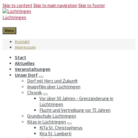
Skip to content
Skip to main navigation
Skip to footer
Lüchtringen
Menu
Kontakt
Impressum
Start
Aktuelles
Veranstaltungen
Unser Dorf
Dorf mit Herz und Zukunft
Imagefilm über Lüchtringen
Chronik
Vor über 50 Jahren – Grenzänderung in
Lüchtringen
Flucht und Vertreibung vor 75 Jahren
Grundschule Lüchtringen
Kitas in Lüchtringen
KiTa St. Christopherus
Kita St. Lamberti