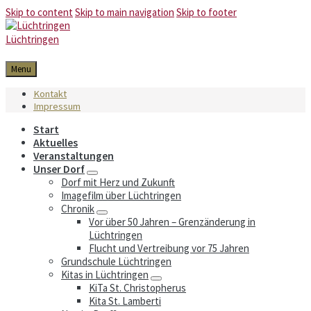
Skip to content
Skip to main navigation
Skip to footer
Lüchtringen
Menu
Kontakt
Impressum
Start
Aktuelles
Veranstaltungen
Unser Dorf
Dorf mit Herz und Zukunft
Imagefilm über Lüchtringen
Chronik
Vor über 50 Jahren – Grenzänderung in
Lüchtringen
Flucht und Vertreibung vor 75 Jahren
Grundschule Lüchtringen
Kitas in Lüchtringen
KiTa St. Christopherus
Kita St. Lamberti