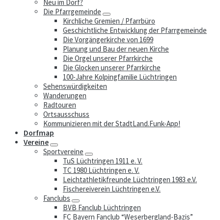
Neu im Dorf?
Die Pfarrgemeinde
Kirchliche Gremien / Pfarrbüro
Geschichtliche Entwicklung der Pfarrgemeinde
Die Vorgängerkirche von 1699
Planung und Bau der neuen Kirche
Die Orgel unserer Pfarrkirche
Die Glocken unserer Pfarrkirche
100-Jahre Kolpingfamilie Lüchtringen
Sehenswürdigkeiten
Wanderungen
Radtouren
Ortsausschuss
Kommunizieren mit der StadtLand.Funk-App!
Dorfmap
Vereine
Sportvereine
TuS Lüchtringen 1911 e. V.
TC 1980 Lüchtringen e. V.
Leichtathletikfreunde Lüchtringen 1983 e.V.
Fischereiverein Lüchtringen e.V.
Fanclubs
BVB Fanclub Lüchtringen
FC Bayern Fanclub “Weserbergland-Bazis”