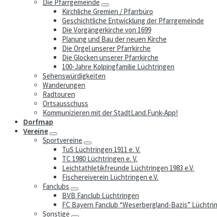
Die Pfarrgemeinde
Kirchliche Gremien / Pfarrbüro
Geschichtliche Entwicklung der Pfarrgemeinde
Die Vorgängerkirche von 1699
Planung und Bau der neuen Kirche
Die Orgel unserer Pfarrkirche
Die Glocken unserer Pfarrkirche
100-Jahre Kolpingfamilie Lüchtringen
Sehenswürdigkeiten
Wanderungen
Radtouren
Ortsausschuss
Kommunizieren mit der StadtLand.Funk-App!
Dorfmap
Vereine
Sportvereine
TuS Lüchtringen 1911 e. V.
TC 1980 Lüchtringen e. V.
Leichtathletikfreunde Lüchtringen 1983 e.V.
Fischereiverein Lüchtringen e.V.
Fanclubs
BVB Fanclub Lüchtringen
FC Bayern Fanclub “Weserbergland-Bazis” Lüchtri
Sonstige