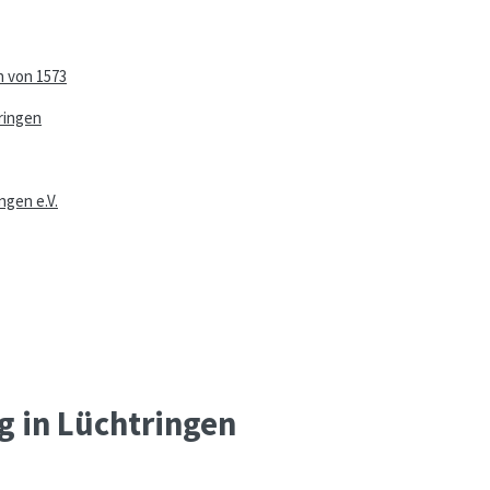
n von 1573
ringen
ngen e.V.
g in Lüchtringen