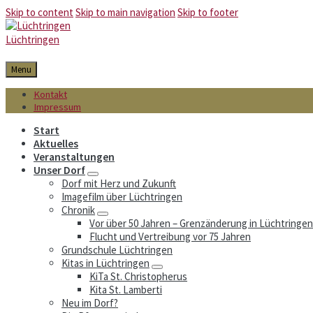
Skip to content
Skip to main navigation
Skip to footer
Lüchtringen
Menu
Kontakt
Impressum
Start
Aktuelles
Veranstaltungen
Unser Dorf
Dorf mit Herz und Zukunft
Imagefilm über Lüchtringen
Chronik
Vor über 50 Jahren – Grenzänderung in Lüchtringen
Flucht und Vertreibung vor 75 Jahren
Grundschule Lüchtringen
Kitas in Lüchtringen
KiTa St. Christopherus
Kita St. Lamberti
Neu im Dorf?