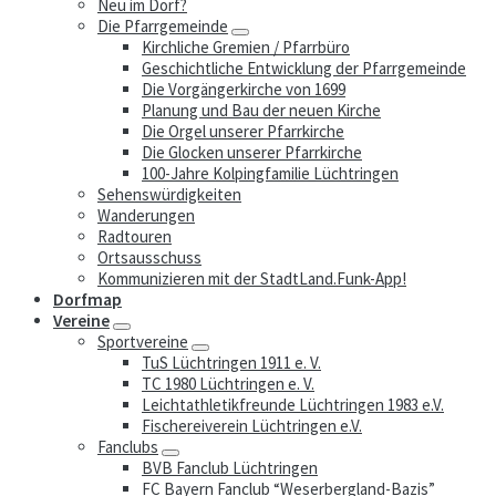
Neu im Dorf?
Die Pfarrgemeinde
Kirchliche Gremien / Pfarrbüro
Geschichtliche Entwicklung der Pfarrgemeinde
Die Vorgängerkirche von 1699
Planung und Bau der neuen Kirche
Die Orgel unserer Pfarrkirche
Die Glocken unserer Pfarrkirche
100-Jahre Kolpingfamilie Lüchtringen
Sehenswürdigkeiten
Wanderungen
Radtouren
Ortsausschuss
Kommunizieren mit der StadtLand.Funk-App!
Dorfmap
Vereine
Sportvereine
TuS Lüchtringen 1911 e. V.
TC 1980 Lüchtringen e. V.
Leichtathletikfreunde Lüchtringen 1983 e.V.
Fischereiverein Lüchtringen e.V.
Fanclubs
BVB Fanclub Lüchtringen
FC Bayern Fanclub “Weserbergland-Bazis”