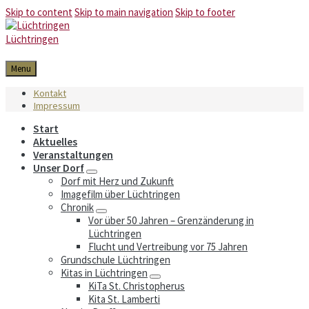
Skip to content
Skip to main navigation
Skip to footer
Lüchtringen
Menu
Kontakt
Impressum
Start
Aktuelles
Veranstaltungen
Unser Dorf
Dorf mit Herz und Zukunft
Imagefilm über Lüchtringen
Chronik
Vor über 50 Jahren – Grenzänderung in
Lüchtringen
Flucht und Vertreibung vor 75 Jahren
Grundschule Lüchtringen
Kitas in Lüchtringen
KiTa St. Christopherus
Kita St. Lamberti