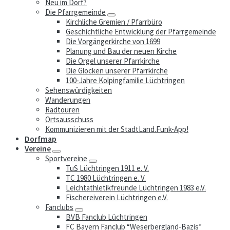
Neu im Dorf?
Die Pfarrgemeinde
Kirchliche Gremien / Pfarrbüro
Geschichtliche Entwicklung der Pfarrgemeinde
Die Vorgängerkirche von 1699
Planung und Bau der neuen Kirche
Die Orgel unserer Pfarrkirche
Die Glocken unserer Pfarrkirche
100-Jahre Kolpingfamilie Lüchtringen
Sehenswürdigkeiten
Wanderungen
Radtouren
Ortsausschuss
Kommunizieren mit der StadtLand.Funk-App!
Dorfmap
Vereine
Sportvereine
TuS Lüchtringen 1911 e. V.
TC 1980 Lüchtringen e. V.
Leichtathletikfreunde Lüchtringen 1983 e.V.
Fischereiverein Lüchtringen e.V.
Fanclubs
BVB Fanclub Lüchtringen
FC Bayern Fanclub “Weserbergland-Bazis”