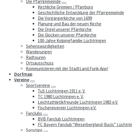
Die Pfarrgemeinde
Kirchliche Gremien / Pfarrbüro
Geschichtliche Entwicklung der Pfarrgemeinde
Die Vorgängerkirche von 1699
Planung und Bau der neuen Kirche
Die Orgel unserer Pfarrkirche
Die Glocken unserer Pfarrkirche
100-Jahre Kolpingfamilie Lüchtringen
Sehenswürdigkeiten
Wanderungen
Radtouren
Ortsausschuss
Kommunizieren mit der StadtLand.Funk-App!
Dorfmap
Vereine
Sportvereine
TuS Lüchtringen 1911 e. V.
TC 1980 Lüchtringen e. V.
Leichtathletikfreunde Lüchtringen 1983 e.V.
Fischereiverein Lüchtringen e.V.
Fanclubs
BVB Fanclub Lüchtringen
FC Bayern Fanclub “Weserbergland-Bazis” Lüchtri
Sonstige