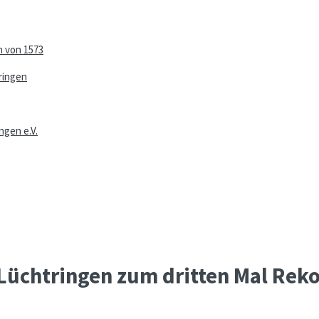
n von 1573
ringen
ngen e.V.
 Lüchtringen zum dritten Mal Re