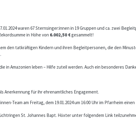
1.2024 waren 67 Sternsinger:innen in 19 Gruppen und ca. zwei Beglei
e Rekordsumme in Höhe von
6.002,50 €
gesammelt!
lem den tatkräftigen Kindern und ihren Begleitpersonen, die den Minus
.
 die in Amazonien leben – Hilfe zuteil werden. Auch ein besonderes Da
ls Anerkennung für ihr ehrenamtliches Engagement.
r:innen-Team am Freitag, dem 19.01.2024 um 16:00 Uhr im Pfarrheim eine
 Lüchtringen St. Johannes Bapt. Höxter unter folgendem Link teilzunehm