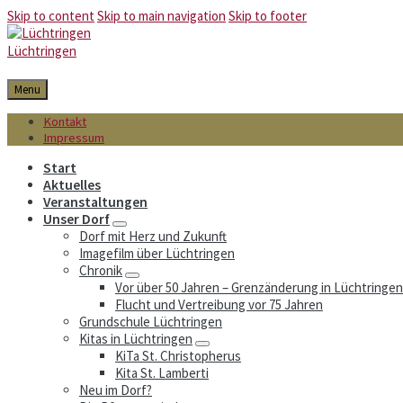
Skip to content
Skip to main navigation
Skip to footer
Lüchtringen
Menu
Kontakt
Impressum
Start
Aktuelles
Veranstaltungen
Unser Dorf
Dorf mit Herz und Zukunft
Imagefilm über Lüchtringen
Chronik
Vor über 50 Jahren – Grenzänderung in Lüchtringen
Flucht und Vertreibung vor 75 Jahren
Grundschule Lüchtringen
Kitas in Lüchtringen
KiTa St. Christopherus
Kita St. Lamberti
Neu im Dorf?