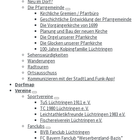
Neu im Dorf?
Die Pfarrgemeinde
Kirchliche Gremien / Pfarrbüro
Geschichtliche Entwicklung der Pfarrgemeinde
Die Vorgängerkirche von 1699
Planung und Bau der neuen Kirche
Die Orgel unserer Pfarrkirche
Die Glocken unserer Pfarrkirche
100-Jahre Kolpingfamilie Lüchtringen
Sehenswürdigkeiten
Wanderungen
Radtouren
Ortsausschuss
Kommunizieren mit der StadtLand.Funk-App!
Dorfmap
Vereine
Sportvereine
TuS Lüchtringen 1911 e. V.
TC 1980 Lüchtringen e. V.
Leichtathletikfreunde Lüchtringen 1983 e.V.
Fischereiverein Lüchtringen e.V.
Fanclubs
BVB Fanclub Lüchtringen
FC Bayern Fanclub “Weserbergland-Bazis”