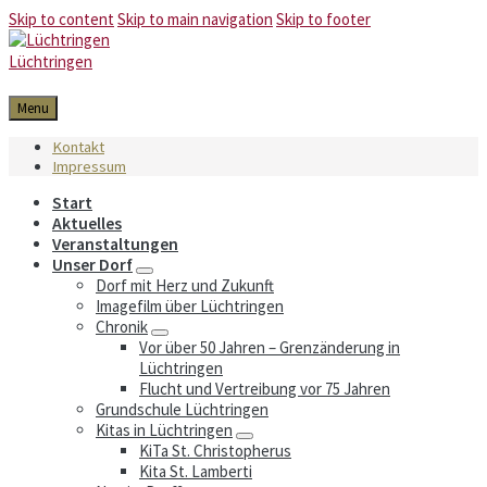
Skip to content
Skip to main navigation
Skip to footer
Lüchtringen
Menu
Kontakt
Impressum
Start
Aktuelles
Veranstaltungen
Unser Dorf
Dorf mit Herz und Zukunft
Imagefilm über Lüchtringen
Chronik
Vor über 50 Jahren – Grenzänderung in
Lüchtringen
Flucht und Vertreibung vor 75 Jahren
Grundschule Lüchtringen
Kitas in Lüchtringen
KiTa St. Christopherus
Kita St. Lamberti