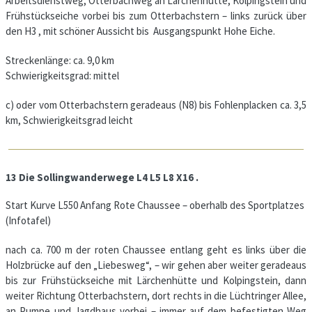
Arbeitsdienstweg, Otterbachweg an Lärchenhütte, Kolpingstein und
Frühstückseiche vorbei bis zum Otterbachstern – links zurück über
den H3 , mit schöner Aussicht bis Ausgangspunkt Hohe Eiche.
Streckenlänge: ca. 9,0 km
Schwierigkeitsgrad: mittel
c) oder vom Otterbachstern geradeaus (N8) bis Fohlenplacken ca. 3,5
km, Schwierigkeitsgrad leicht
13 Die Sollingwanderwege L4 L5 L8 X16 .
Start Kurve L550 Anfang Rote Chaussee – oberhalb des Sportplatzes
(Infotafel)
nach ca. 700 m der roten Chaussee entlang geht es links über die
Holzbrücke auf den „Liebesweg“, – wir gehen aber weiter geradeaus
bis zur Frühstückseiche mit Lärchenhütte und Kolpingstein, dann
weiter Richtung Otterbachstern, dort rechts in die Lüchtringer Allee,
an Pumpe und Jagdhaus vorbei – immer auf dem befestigten Weg