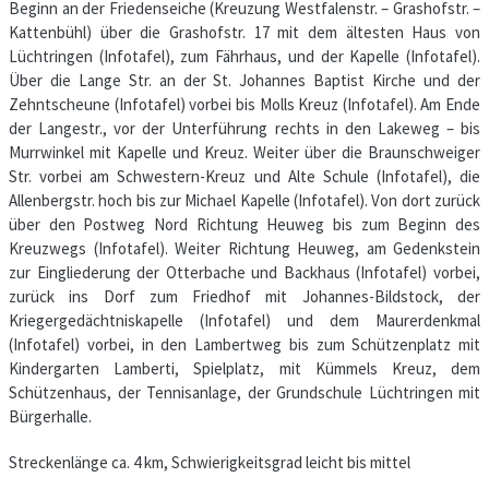
Beginn an der Friedenseiche (Kreuzung Westfalenstr. – Grashofstr. –
Kattenbühl) über die Grashofstr. 17 mit dem ältesten Haus von
Lüchtringen (Infotafel), zum Fährhaus, und der Kapelle (Infotafel).
Über die Lange Str. an der St. Johannes Baptist Kirche und der
Zehntscheune (Infotafel) vorbei bis Molls Kreuz (Infotafel). Am Ende
der Langestr., vor der Unterführung rechts in den Lakeweg – bis
Murrwinkel mit Kapelle und Kreuz. Weiter über die Braunschweiger
Str. vorbei am Schwestern-Kreuz und Alte Schule (Infotafel), die
Allenbergstr. hoch bis zur Michael Kapelle (Infotafel). Von dort zurück
über den Postweg Nord Richtung Heuweg bis zum Beginn des
Kreuzwegs (Infotafel). Weiter Richtung Heuweg, am Gedenkstein
zur Eingliederung der Otterbache und Backhaus (Infotafel) vorbei,
zurück ins Dorf zum Friedhof mit Johannes-Bildstock, der
Kriegergedächtniskapelle (Infotafel) und dem Maurerdenkmal
(Infotafel) vorbei, in den Lambertweg bis zum Schützenplatz mit
Kindergarten Lamberti, Spielplatz, mit Kümmels Kreuz, dem
Schützenhaus, der Tennisanlage, der Grundschule Lüchtringen mit
Bürgerhalle.
Streckenlänge ca. 4 km, Schwierigkeitsgrad leicht bis mittel