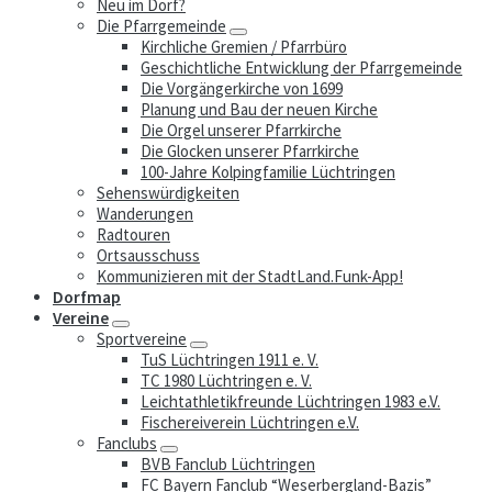
Neu im Dorf?
Die Pfarrgemeinde
Kirchliche Gremien / Pfarrbüro
Geschichtliche Entwicklung der Pfarrgemeinde
Die Vorgängerkirche von 1699
Planung und Bau der neuen Kirche
Die Orgel unserer Pfarrkirche
Die Glocken unserer Pfarrkirche
100-Jahre Kolpingfamilie Lüchtringen
Sehenswürdigkeiten
Wanderungen
Radtouren
Ortsausschuss
Kommunizieren mit der StadtLand.Funk-App!
Dorfmap
Vereine
Sportvereine
TuS Lüchtringen 1911 e. V.
TC 1980 Lüchtringen e. V.
Leichtathletikfreunde Lüchtringen 1983 e.V.
Fischereiverein Lüchtringen e.V.
Fanclubs
BVB Fanclub Lüchtringen
FC Bayern Fanclub “Weserbergland-Bazis”