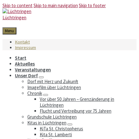
Skip to content
Skip to main navigation
Skip to footer
Lüchtringen
Menu
Kontakt
Impressum
Start
Aktuelles
Veranstaltungen
Unser Dorf
Dorf mit Herz und Zukunft
Imagefilm über Lüchtringen
Chronik
Vor über 50 Jahren – Grenzänderung in
Lüchtringen
Flucht und Vertreibung vor 75 Jahren
Grundschule Lüchtringen
Kitas in Lüchtringen
KiTa St. Christopherus
Kita St. Lamberti