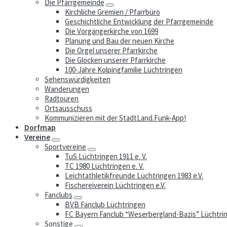
Die Pfarrgemeinde
Kirchliche Gremien / Pfarrbüro
Geschichtliche Entwicklung der Pfarrgemeinde
Die Vorgängerkirche von 1699
Planung und Bau der neuen Kirche
Die Orgel unserer Pfarrkirche
Die Glocken unserer Pfarrkirche
100-Jahre Kolpingfamilie Lüchtringen
Sehenswürdigkeiten
Wanderungen
Radtouren
Ortsausschuss
Kommunizieren mit der StadtLand.Funk-App!
Dorfmap
Vereine
Sportvereine
TuS Lüchtringen 1911 e. V.
TC 1980 Lüchtringen e. V.
Leichtathletikfreunde Lüchtringen 1983 e.V.
Fischereiverein Lüchtringen e.V.
Fanclubs
BVB Fanclub Lüchtringen
FC Bayern Fanclub “Weserbergland-Bazis” Lüchtri
Sonstige