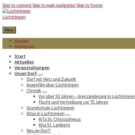
Skip to content
Skip to main navigation
Skip to footer
Lüchtringen
Menu
Kontakt
Impressum
Start
Aktuelles
Veranstaltungen
Unser Dorf
Dorf mit Herz und Zukunft
Imagefilm über Lüchtringen
Chronik
Vor über 50 Jahren – Grenzänderung in Lüchtringen
Flucht und Vertreibung vor 75 Jahren
Grundschule Lüchtringen
Kitas in Lüchtringen
KiTa St. Christopherus
Kita St. Lamberti
Neu im Dorf?