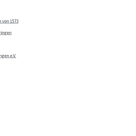
n von 1573
ringen
ngen e.V.