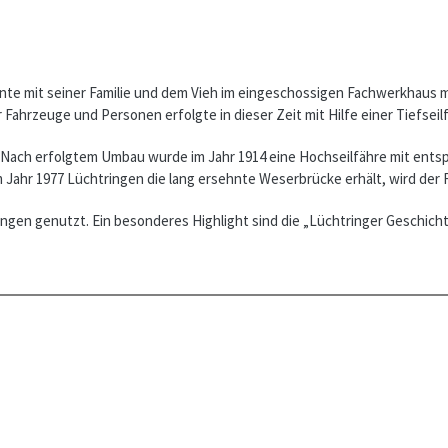
te mit seiner Fa­mi­lie und dem Vieh im eingeschossigen Fach­werk­hau
Fahrzeuge und Personen erfolgte in dieser Zeit mit Hilfe einer Tiefseil
ber. Nach er­folg­tem Umbau wurde im Jahr 1914 eine Hochseilfähre mit 
Jahr 1977 Lüchtringen die lang ersehnte We­ser­brücke erhält, wird der F
ngen genutzt. Ein besonderes Highlight sind die „Lüchtringer Ge­schicht