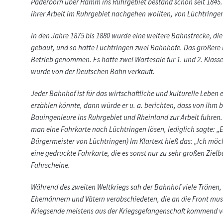
Paderborn über Hamm ins Ruhrgebiet bestand schon seit 1845. 
ihrer Arbeit im Ruhrgebiet nachgehen wollten, von Lüchtringe
In den Jahre 1875 bis 1880 wurde eine weitere Bahnstrecke, d
gebaut, und so hatte Lüchtringen zwei Bahnhöfe. Das größere
Betrieb genommen. Es hatte zwei Wartesäle für 1. und 2. Klass
wurde von der Deutschen Bahn verkauft.
Jeder Bahnhof ist für das wirtschaftliche und kulturelle Leb
erzählen könnte, dann würde er u. a. berichten, dass von ihm 
Bauingenieure ins Ruhrgebiet und Rheinland zur Arbeit fuhren.
man eine Fahrkarte nach Lüchtringen lösen, lediglich sagte: „E
Bürgermeister von Lüchtringen) Im Klartext hieß das: „Ich mö
eine gedruckte Fahrkarte, die es sonst nur zu sehr großen Zie
Fahrscheine.
Während des zweiten Weltkriegs sah der Bahnhof viele Tränen,
Ehemännern und Vätern verabschiedeten, die an die Front muss
Kriegsende meistens aus der Kriegsgefangenschaft kommend v