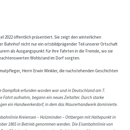
2022 öffentlich präsentiert. Sie zeigt den winterlichen
r Bahnhof nicht nur ein ortsbildprägender Teil unserer Ortschaft
urern als Ausgangspunkt für ihre Fahrten in die Fremde, wo sie
 beachtenswerten Wohlstand im Dorf sorgten.
imatpfleger, Herrn Erwin Winkler, die nachstehenden Geschichten
e Dampflok erfunden worden war und in Deutschland am 7.
e Fahrt aufnahm, begann ein neues Zeitalter. Durch starke
gen ein Handwerkerdorf, in dem das Maurerhandwerk dominierte.
nbahnlinie Kreiensen – Holzminden – Ottbergen mit Haltepunkt in
ober 1865 in Betrieb genommen werden. Die Eisenbahnlinie von