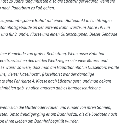
Fast 20 Jahre lang mussten also die Lüchtringer Maurer, wenn sie
n nach Paderborn zu Fuß gehen.
ie sogenannte „obere Bahn“ mit einem Haltepunkt in Lüchtringen
 Bahnhofsgebäude an der unteren Bahn wurde im Jahre 1911 in
e und für 3. und 4. Klasse und einen Güterschuppen. Dieses Gebäude
en einer Gemeinde von großer Bedeutung. Wenn unser Bahnhof
bereits zwischen den beiden Weltkriegen sehr viele Maurer und
 Es waren so viele, dass man am Hauptbahnhof in Düsseldorf, wollte
ins, vierter Haselhorst“. (Haselhorst war der damalige
chte eine Fahrkarte 4. Klasse nach Lüchtringen“, und man bekam
lbahnhöfen gab, zu allen anderen gab es handgeschriebene
 wenn sich die Mütter oder Frauen und Kinder von ihren Söhnen,
ten. Umso freudiger ging es am Bahnhof zu, als die Soldaten nach
on ihren Lieben am Bahnhof begrüßt wurden.